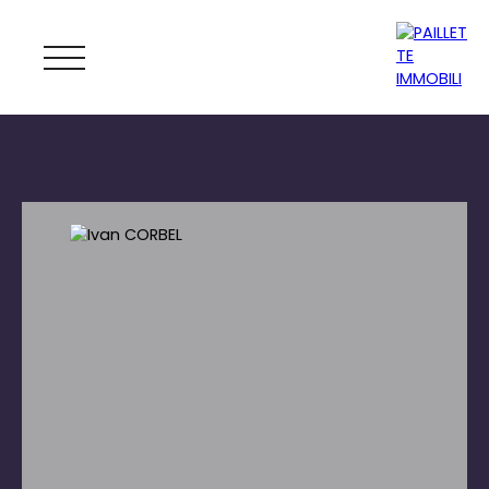
ACCUEIL
ACHETER
LOUER
GESTION
VENDRE
MAGAZINE
ESTIMATION