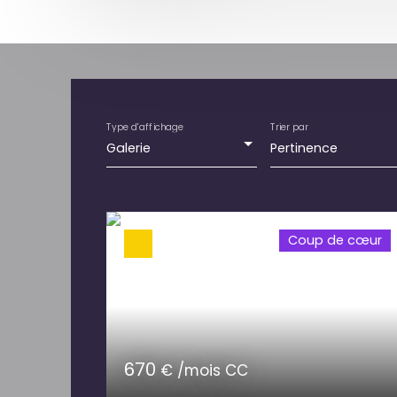
Type d'affichage
Trier par
Galerie
Pertinence
Coup de cœur
670
€ /mois CC