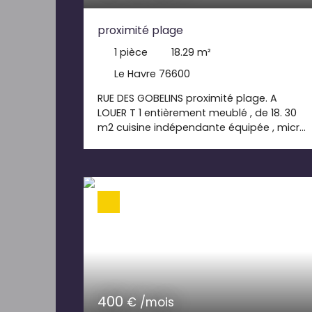
proximité plage
1
pièce
18.29
m²
Le Havre 76600
RUE DES GOBELINS proximité plage. A
LOUER T 1 entièrement meublé , de 18. 30
m2 cuisine indépendante équipée , micro
onde, frigo, lave linge, vaisselle pièce de
vie , canapée convertible , lit 2 places en
mézanine, rangement ,tv salle de douche
libre de suite loyer 394. 00€+25. 00€(
comprenant eau+ ordures ménagères)
honoraires de bail 201. 19 € TTC dont 54.
87 € pour l' état des lieux dépôt de
garantie 394. 00€ Disponible de suite
400
€ /mois