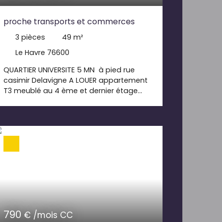
proche transports et commerces
3
pièces
49
m²
Le Havre 76600
QUARTIER UNIVERSITE 5 MN à pied rue
casimir Delavigne A LOUER appartement
T3 meublé au 4 ème et dernier étage
cuisine entièrement équipé, 2 chambres ,
salle de bains, pas de salon idéal pour
étudiant en colocation Loyer 600. 00€
+70. 00€ de charges comprenant l' eau ;
entretien des communs. ordures
ménagères, internet dépôt de garantie
600. 00€ honoraires de bail 539€ TTC
dont 147 . 00€ pour l' état des lieux
790
€ /mois CC