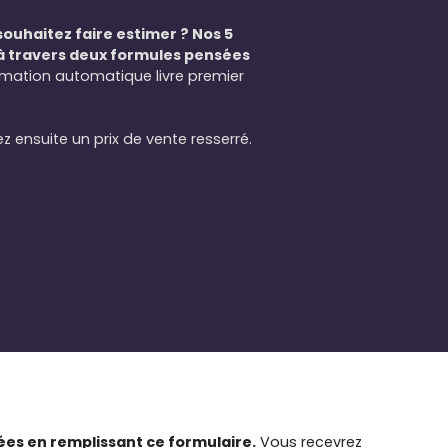
souhaitez faire estimer ? Nos 5
à travers deux formules pensées
timation automatique livre premier
z ensuite un prix de vente resserré.
es en remplissant ce formulaire.
Vous recevrez