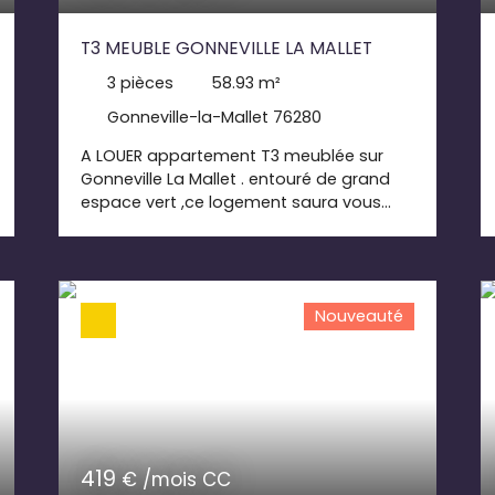
T3 MEUBLE GONNEVILLE LA MALLET
3
pièces
58.93
m²
Gonneville-la-Mallet 76280
A LOUER appartement T3 meublée sur
Gonneville La Mallet . entouré de grand
espace vert ,ce logement saura vous
séduire par son calme. entrée , cuisine
aménagée , 2 chambres Loyer 750. 00€
+100. 00€ de charges comprenant
électricité , eau , ordures ménagères
Nouveauté
dépôt de garantie 750. 00€ honoraires
de bail :648. 23 TTC dont 176. 79€ pour l'
état des lieux
419
€ /mois CC