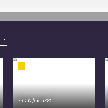
790
€ /mois CC