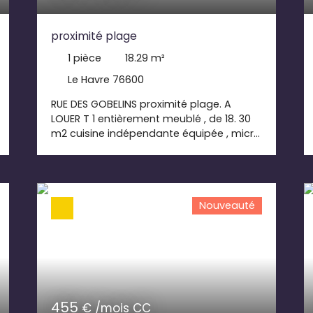
proximité plage
1
pièce
18.29
m²
Le Havre 76600
RUE DES GOBELINS proximité plage. A
LOUER T 1 entièrement meublé , de 18. 30
m2 cuisine indépendante équipée , micro
onde, frigo, lave linge, vaisselle pièce de
vie , canapée convertible , lit 2 places en
mézannine, rangement ,tv salle de
douche libre de suite loyer 394. 00€+25.
Nouveauté
00€( comprenant eau+ ordures
ménagères) honoraires de bail 201. 19 €
TTC dont 54. 87 € pour l' état des lieux
dépôt de garantie 394. 00€ Disponible
de suite
455
€ /mois CC