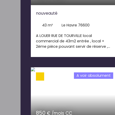
nouveauté
43
m²
Le Havre 76600
A LOUER RUE DE TOURVILLE local
commercial de 43m2 entrée , local +
2ème pièce pouvant servir de réserve ,
sanitaire , point d ' eau. vitrine en visuelle.
loyer 400€+ 60€ de charges
comprenant provision sur foncier et eau
dépôt de garantie 400€ honoraires d'
agence 400€
A voir absolument
850
€ /mois CC