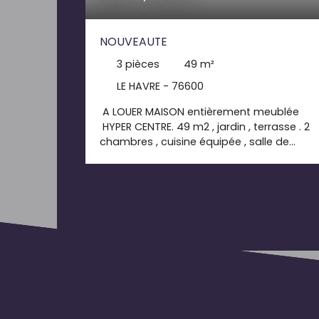
NOUVEAUTE
3
pièces
49
m²
LE HAVRE - 76600
A LOUER MAISON entièrement meublée
HYPER CENTRE. 49 m2 , jardin , terrasse . 2
chambres , cuisine équipée , salle de
douche garage. un véritable petit cocon
en centre ville. colocation possible. loyer
835. 00€+15. 00€ de charges dépôt de
garantie 835. 00€ honoraires de bail TTC
539. 00€ dont 147. 00€ pour l' état des
lieux