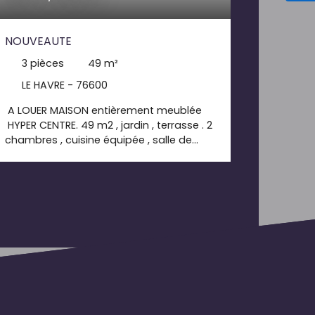
NOUVEAUTE
3
pièces
49
m²
LE HAVRE - 76600
A LOUER MAISON entièrement meublée
HYPER CENTRE. 49 m2 , jardin , terrasse . 2
chambres , cuisine équipée , salle de
douche garage. un véritable petit cocon
en centre ville. colocation possible. loyer
835. 00€+15. 00€ de charges dépôt de
garantie 835. 00€ honoraires de bail TTC
539. 00€ dont 147. 00€ pour l' état des
lieux