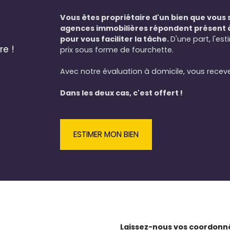
m2 , la cuisine est équipée de toute la
vaisselle , 2 réfrigérateurs, congélateurs,
Vous êtes propriétaire d'un bien que vous 
quatre plaques vitros , micro ondes,
agences immobilières répondent présent 
cafetière , bouilloire buanderie avec lave
pour vous faciliter la tâche.
D'une part, l'es
linge et sèche linge à disposition loyer
re !
prix sous forme de fourchette.
350€+105€ de charges comprenant eau,
électricité , internet, ménage dépôt de
Avec notre évaluation à domicile, vous receve
garantie 1 mois de loyer hors charges
honoraires d' agence forfait étudiant
Dans les deux cas, c'est offert !
250€
ESTIMER MON BIEN
Laissez-nous vos coordonné