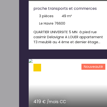
proche transports et commerces
3
pièces
49
m²
Le Havre 76600
QUARTIER UNIVERSITE 5 MN à pied rue
casimir Delavigne A LOUER appartement
T3 meublé au 4 ème et dernier étage
cuisine entièrement équipé, 2 chambres ,
salle de bains, pas de salon idéal pour
étudiant en colocation Loyer 600. 00€
+70. 00€ de charges comprenant l' eau ;
Nouveauté
entretien des communs. ordures
ménagères, internet dépôt de garantie
600. 00€ honoraires de bail 539€ TTC
dont 147 . 00€ pour l' état des lieux
419
€ /mois CC