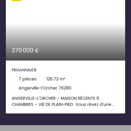
370 000
€
Nouveauté
7
pièces
126.73
m²
Angerville-l'Orcher 76280
ANGERVILLE-L'ORCHER – MAISON RÉCENTE 6
CHAMBRES – VIE DE PLAIN-PIED Vous rêvez d'une
maison familiale récente, économe en énergie et
prête à vivre ? Cette belle maison de 126 m²,
projetée sur un terrain d'environ 1 000 m² exposé
sud-ouest, saura vous séduire. Elle offre une