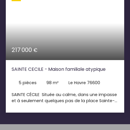
217 000
€
SAINTE CECILE - Maison familiale atypique
5
pièces
98
m²
Le Havre 76600
SAINTE CÉCILE Située au calme, dans une impasse
et à seulement quelques pas de la place Sainte-
Cécile, venez découvrir cette agréable maison 5
pièces ne nécessitant aucun travaux. Elle offre de
beaux espaces de vie ainsi que 4 chambres, dont
une bénéficiant d’une mezzanine, idéale pour