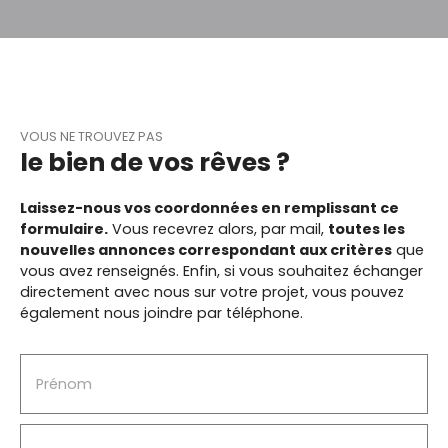
basse, tv. une Chambre avec lit double +
armoire + bureau. Salle de douches
local vélo. disponible de suite loyer 750€+ 40€ de
charges dépôt de garantie 750€ honoraires de
bail 371. 58 € TTC dont 101. 34 € pour l' état des
lieux
VOUS NE TROUVEZ PAS
le bien de vos rêves ?
Laissez-nous vos coordonnées en remplissant ce
formulaire.
Vous recevrez alors, par mail,
toutes les
nouvelles annonces correspondant aux critères
que
vous avez renseignés.
Enfin, si vous souhaitez échanger
directement avec nous sur votre projet, vous pouvez
également nous joindre par téléphone.
Prénom