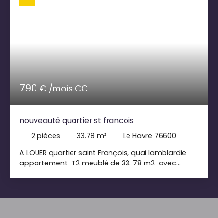
790
€ /mois CC
nouveauté quartier st francois
2
pièces
33.78
m²
Le Havre 76600
A LOUER quartier saint François, quai lamblardie
appartement T2 meublé de 33. 78 m2 avec
balcon vue dégagée , décoration soignée , 1 er
étage. cuisine américaine équipée (four, micro
ondes, frigo, cafetière, plaques induction,
machine à laver ), séjour table à
manger + 4 chaises, canapé convertible , table