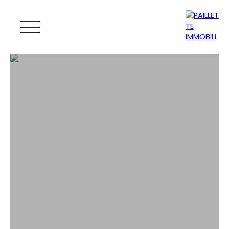
ACCUEIL
ACHETER
LOUER
GESTION
VENDRE
MAGAZINE
ESTIMATION