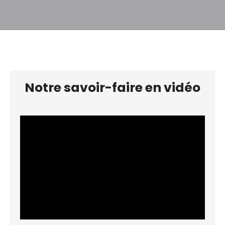
communs. ordures ménagères, internet dépôt de
garantie 600. 00€ honoraires de bail 539€ TTC
dont 147 . 00€ pour l' état des lieux
Notre savoir-faire en vidéo