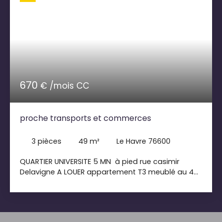
670
€ /mois CC
proche transports et commerces
3
pièces
49
m²
Le Havre 76600
QUARTIER UNIVERSITE 5 MN à pied rue casimir
Delavigne A LOUER appartement T3 meublé au 4
ème et dernier étage cuisine entièrement équipé,
2 chambres , salle de bains, pas de salon idéal
pour étudiant en colocation Loyer 600. 00€+70.
00€ de charges comprenant l' eau ; entretien des