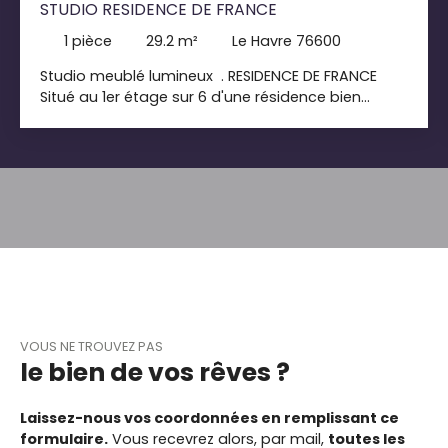
STUDIO RESIDENCE DE FRANCE
1
pièce
29.2
m²
Le Havre 76600
Studio meublé lumineux . RESIDENCE DE FRANCE
Situé au 1er étage sur 6 d'une résidence bien
entretenue, ce studio de 29. 20 m2 bénéficie d'une
exposition offrant une luminosité agréable mais
sans forte chaleur tout au long de la journée.
L'appartement meublé se compose: d'une pièce
de vie lumineusecoin cuisine fonctionnelune salle
de bainun coin nuitEmplacement idéal, proximité
immédiate du port, et facilité d'accès grâce à
l'ascenseur. Parfait pour un investisseur ou une
première acquisition. Pas de procédure en cours
Charges:80 euros/mois Lots:150 Sigrid Sarens
Agent commercial RSAC Le Havre 918. 142. 589
VOUS NE TROUVEZ PAS
le bien de vos rêves ?
Laissez-nous vos coordonnées en remplissant ce
formulaire.
Vous recevrez alors, par mail,
toutes les