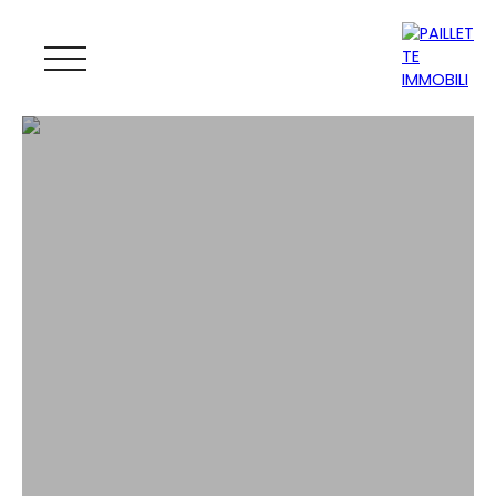
ACCUEIL
ACHETER
LOUER
GESTION
VENDRE
MAGAZINE
ESTIMATION