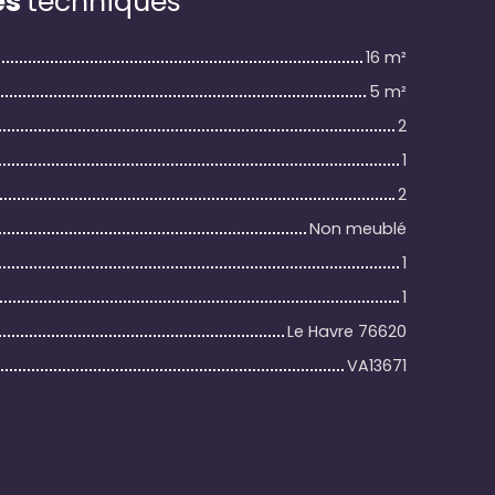
es
techniques
16
m²
5
m²
2
1
2
Non meublé
1
1
Le Havre 76620
VA13671