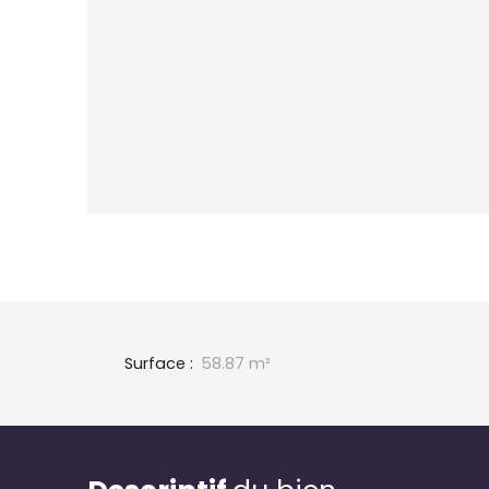
Surface
:
58.87
m²