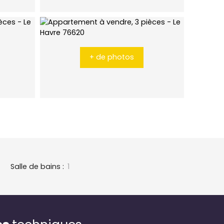
+ de photos
Salle de bains
:
1