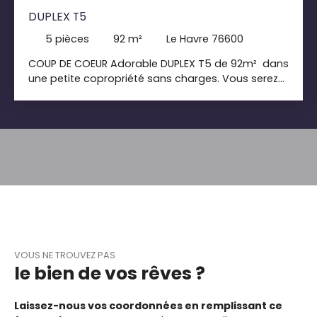
DUPLEX T5
5
pièces
92
m²
Le Havre 76600
COUP DE COEUR Adorable DUPLEX T5 de 92m² dans
une petite copropriété sans charges. Vous serez
charmés par cet élégant appartement aux
volumes réguliers et très lumineux. Une grande
réception s'offre à vous avec un accès terrasse ,
une cheminée agrémentera vos soirées d'hiver.
Cuisine ouverte sur la pièce de vie avec un grand
passe plat. 3chambres , salle de bains, parking
privatif deux voitures, cave. chauffage individuel
gaz. POSEZ VOS MEUBLES
VOUS NE TROUVEZ PAS
le bien de vos rêves ?
Laissez-nous vos coordonnées en remplissant ce