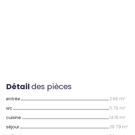
Détail
des pièces
entrée
2.66 m²
wc
0.76 m²
cuisine
14.19 m²
séjour
29.79 m²