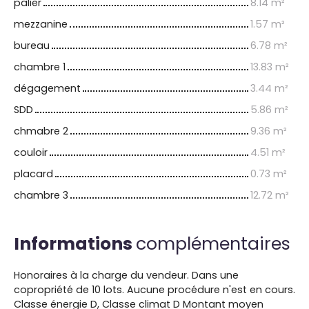
palier
8.14 m²
mezzanine
1.57 m²
bureau
6.78 m²
chambre 1
13.83 m²
dégagement
3.44 m²
SDD
5.86 m²
chmabre 2
9.36 m²
couloir
4.51 m²
placard
0.73 m²
chambre 3
12.72 m²
Informations
complémentaires
Honoraires à la charge du vendeur. Dans une
copropriété de 10 lots. Aucune procédure n'est en cours.
Classe énergie D, Classe climat D Montant moyen