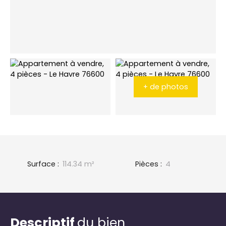
+ de photos
Surface
:
114.34
m²
Pièces
:
4
Descriptif
du bien