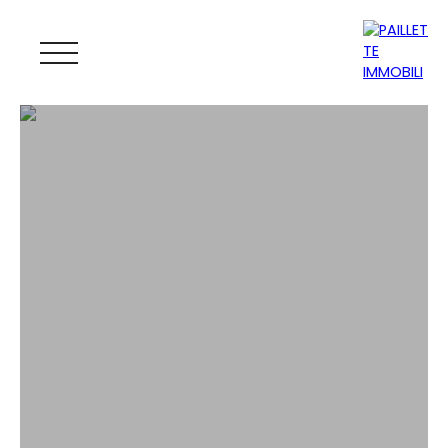
ACCUEIL
ACHETER
LOUER
GESTION
VENDRE
MAGAZINE
ESTIMATION