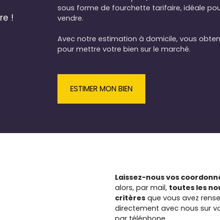
sécurisé, faible charge de copropriété,
sous forme de fourchette tarifaire, idéale po
l'accessibilité des commerces est à deux
re !
vendre.
pas, les écoles et services également. Ne
manquez pas cette l’opportunité de cet
Avec notre estimation à domicile, vous obtene
appartement rare dont une terrasse
pour mettre votre bien sur le marché.
privative en rez-de-chaussée. Sylvain
Paillette Directeur
ESTIMER MON BIEN
Laissez-nous vos coordonné
alors, par mail,
toutes les n
critères
que vous avez rense
directement avec nous sur vo
par téléphone.