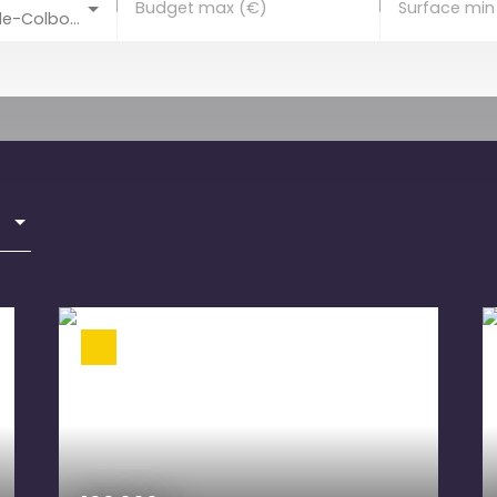
Budget max (€)
Surface min
Saint-Romain-de-Colbosc (76430)