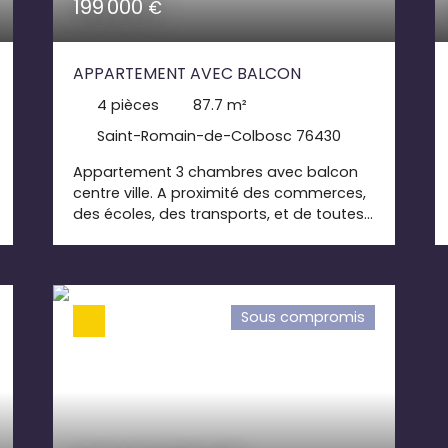
199 000
€
APPARTEMENT AVEC BALCON
4
pièces
87.7
m²
Saint-Romain-de-Colbosc 76430
Appartement 3 chambres avec balcon
centre ville. A proximité des commerces,
des écoles, des transports, et de toutes
les commodités. Découvrez ce spacieux
appartement de 3 chambres, vous serez
séduit par ses beaux volumes et ses
espaces généreux. Son balcon constitue
Sous compromis
un véritable atout pour profiter d'un
extérieur en toute tranquillité. Une visite
s'impose !!