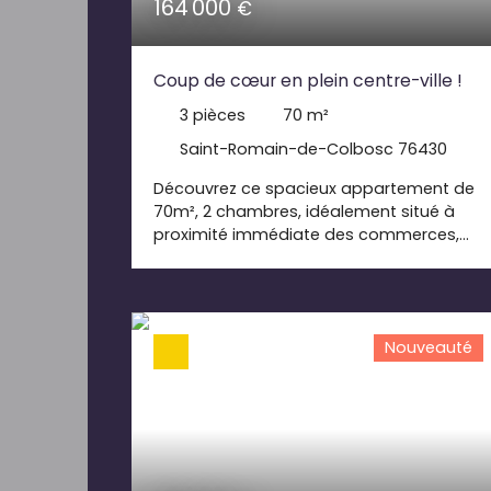
164 000
€
Coup de cœur en plein centre-ville !
3
pièces
70
m²
Saint-Romain-de-Colbosc 76430
Découvrez ce spacieux appartement de
70m², 2 chambres, idéalement situé à
proximité immédiate des commerces,
écoles et transports. Il se compose d'une
entrée, d'un dégagement, d'un spacieux
séjour-salon lumineux, d'une cuisine, de 2
chambres, d'une salle de bains, d'un WC
Nouveauté
indépendant, d'un balcon et d'une place
de stationnement privative. Confort,
espace et emplacement privilégié : une
opportunité à ne pas manquer !
Contactez-nous dès maintenant pour
une visite.