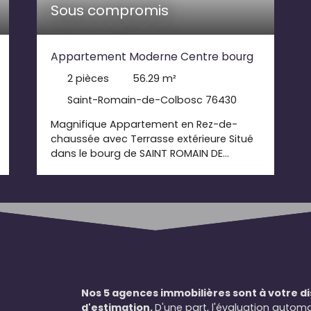
Sous compromis
Appartement Moderne Centre bourg
2
pièces
56.29
m²
Saint-Romain-de-Colbosc 76430
Magnifique Appartement en Rez-de-
chaussée avec Terrasse extérieure Situé
dans le bourg de SAINT ROMAIN DE
COLBOSC, cet appartement en rez-de-
chaussée vous séduira par son charme
et son confort de vie. Superficie totale
56,29 m2, cuisine entièrement équipée et
moderne, salle de douche, terrasse
extérieure de 20 m2, salon lumineux avec
accès direct sur la terrasse, chambre en
mezzanine, volets électrique, un
emplacement extérieur vous est attribué
Nos 5 agences immobilières sont à votre d
pour garer votre véhicule. Résidence
d'estimation.
D'une part, l'évaluation automa