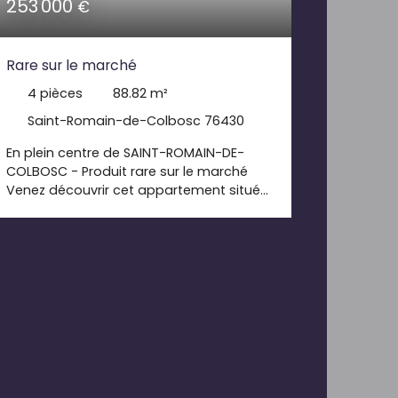
253 000
€
Rare sur le marché
4
pièces
88.82
m²
Saint-Romain-de-Colbosc 76430
En plein centre de SAINT-ROMAIN-DE-
COLBOSC - Produit rare sur le marché
Venez découvrir cet appartement situé
en rez-de-chaussée d'une copropriété
agréable. Il comprend, une entrée
desservant une pièce de vie avec sa
cuisine aménagée et équipée, un
dégagement, trois chambres, un WC
ainsi qu'une salle de douche. Des
prestations supplémentaires viennent
compléter ce bien : deux terrasses, une
cave et un double garage. A découvrir
sans tarder !