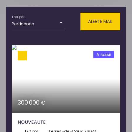
Type de bien
Fonds de commerce
Trier par
ALERTE MAIL
Activités
Pertinence
Localisation
A saisir
Budget max (€)
RECHERCHER
300 000
€
NOUVEAUTE
170
m²
Terres-de-Caux 76640