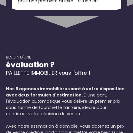
pour une première affaire! Située en
périphérie du Havre, dans un bourg drainant
une population locale mais également de la
campagne environnante, ce fonds de
commerce de bar, brasserie, presse, tabac,
française des jeux, jouit d'une clientèle fidèle
depuis plus de vingt ans. Toute proposition
sera étudiée (conditions de financement à
faire valider en amont). Au-dessus du
commerce, se trouve un appartement idéal
BESOIN D'UNE
évaluation ?
pour l'exploitant ou un salarié. Nous
contacter pour en savoir davantage. Erwan
PAILLETTE IMMOBILIER vous l'offre !
SIMON RSAC LE HAVRE 508893278
Nos 5 agences immobilières sont à votre disposition
avec deux formules d'estimation.
D'une part,
l'évaluation automatique vous délivre un premier prix
sous forme de fourchette tarifaire, idéale pour
confirmer votre décision de vendre.
Avec notre estimation à domicile, vous obtenez un prix
de vente crédible, parfait pour mettre votre bien sur le