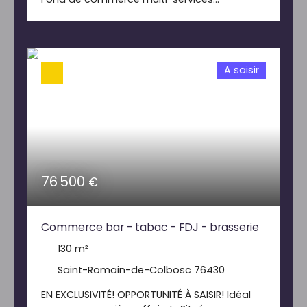
idéalement situé au cœur d'une commune
bénéficiant d'une clientèle fidèle et régulière.
Ce commerce regroupe plusieurs activités
complémentaire ( bar, épicerie, dépôt de
A saisir
pain, PMU, point FDJ, relais colis) Il comprend,
une salle de bar, un espace épicerie, une
réserve, une cuisine. Idéal pour un couple ou
un professionnel souhaitant reprendre un
commerce. N'hésitez pas à nous contacter
pour venir découvrir ce commerce.
76 500
€
Commerce bar - tabac - FDJ - brasserie
130
m²
Saint-Romain-de-Colbosc 76430
EN EXCLUSIVITÉ! OPPORTUNITÉ À SAISIR! Idéal