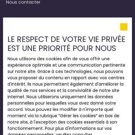
Nous contacter
Informations
Nos honoraires
LE RESPECT DE VOTRE VIE PRIVÉE
Mentions légales
EST UNE PRIORITÉ POUR NOUS
Politique de confidentialité
Nous utilisons des cookies afin de vous offrir une
Plan du site
expérience optimale et une communication pertinente
Gérer les cookies
sur notre site. Grace à ces technologies, nous pouvons
vous proposer du contenu en rapport avec vos centres
Propulsé par
d'intérêt. Ils nous permettent également d'améliorer la
qualité de nos services et la convivialité de notre site
internet. Nous utiliserons uniquement les données
personnelles pour lesquelles vous avez donné votre
accord. Vous pouvez les modifier à n'importe quel
+33 2 35 22 54 22
moment via la rubrique ″Gérer les cookies″ en bas de
notre site, à l'exception des cookies essentiels à son
fonctionnement. Pour plus d'informations sur vos
données personnelles, veuillez consulter