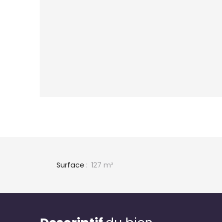
Surface
:
127
m²