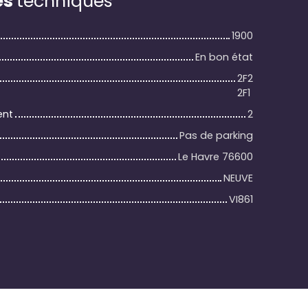
es
techniques
1900
En bon état
2F2
2F1
ent
2
Pas de parking
Le Havre 76600
NEUVE
VI861