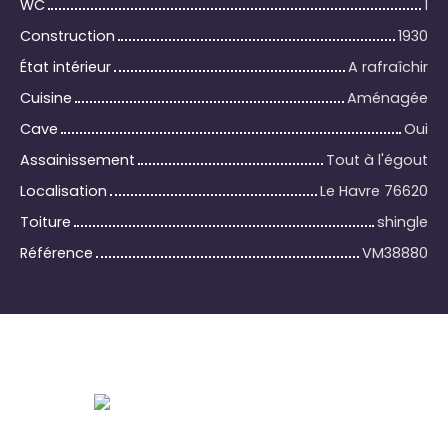
WC
1
Construction
1930
État intérieur
A rafraîchir
Cuisine
Aménagée
Cave
Oui
Assainissement
Tout à l'égout
Localisation
Le Havre 76620
Toiture
shingle
Référence
VM38880