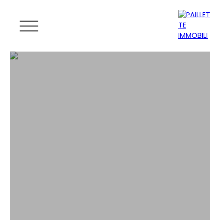
ACCUEIL
ACHETER
LOUER
GESTION
VENDRE
MAGAZINE
ESTIMATION