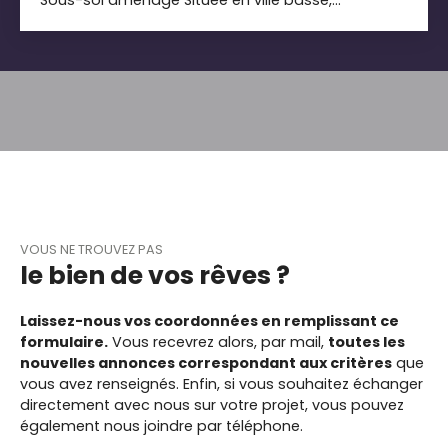
découvrez cette maison offrant des espaces
fonctionnels et un agréable extérieur. Elle se
compose d’un séjour, d’une cuisine, ainsi que de
deux chambres en enfilade. Une salle de bains
équipée à la fois d’une douche et d’une baignoire.
La maison dispose également d’un sous-sol
aménagé, offrant un espace supplémentaire à
exploiter selon vos besoins. À l’extérieur, vous
profiterez d’une terrasse et d’un jardin, parfaits
pour les beaux jours. Une maison agréable au
potentiel intéressant.
VOUS NE TROUVEZ PAS
le bien de vos rêves ?
Laissez-nous vos coordonnées en remplissant ce
formulaire.
Vous recevrez alors, par mail,
toutes les
nouvelles annonces correspondant aux critères
que
vous avez renseignés.
Enfin, si vous souhaitez échanger
directement avec nous sur votre projet, vous pouvez
également nous joindre par téléphone.