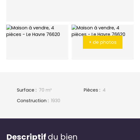
+ de photos
Surface
:
70
m²
Pièces
:
4
Construction
:
1930
Descriptif
du bien