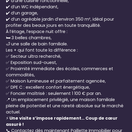
✔️ d’une cuisine fonctionnelle,
✔️ d’un WC indépendant,
✔️ d’un garage,
✔️ d’un agréable jardin d’environ 350 m², idéal pour
profiter des beaux jours en toute tranquillité.
À l’étage, l’espace nuit offre :
🛏️ 3 belles chambres,
🛁 une salle de bain familiale.
Les + qui font toute la différence :
✅ Secteur ultra recherché,
✅ Exposition sud-ouest,
✅ Proximité immédiate des écoles, commerces et
commodités,
✅ Maison lumineuse et parfaitement agencée,
✅ DPE C : excellent confort énergétique,
✅ Foncier maîtrisé : seulement 1 100 € par an.
📍 Un emplacement privilégié, une maison familiale
pleine de potentiel et une rareté absolue sur le marché
actuel.
⚡
Une visite s’impose rapidement… Coup de cœur
assuré !
📞 Contactez dès maintenant Paillette Immobilier pour