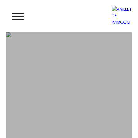
ACCUEIL
ACHETER
LOUER
GESTION
VENDRE
MAGAZINE
ESTIMATION