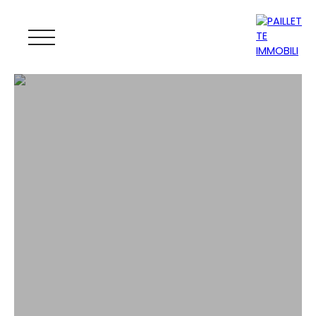
ACCUEIL
ACHETER
LOUER
GESTION
VENDRE
MAGAZINE
ESTIMATION