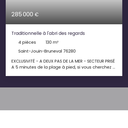
285 000
€
Traditionnelle à l'abri des regards
4
pièces
130
m²
Saint-Jouin-Bruneval 76280
EXCLUSIVITÉ - A DEUX PAS DE LA MER - SECTEUR PRISÉ
A 5 minutes de la plage à pied, si vous cherchez à
vous ressourcer et à l’abri des regards, cette
maison est faite pour vous. Elle se compose de la
façon suivante, un séjour et salle à manger
spacieux, une cuisine indépendante pouvait être
ouverte, une chambre, wc indépendant, une salle
de douche et buanderie, un atelier ainsi qu‘un
garage. A l’étage, un palier pouvant accueillir un
bureau ou une quatrième chambres et deux
chambres avec meuble vasque. LES +++ VRAIE VIE
DE PLAIN PIED CADRE BUCOLIQUE SECTEUR PRISÉ