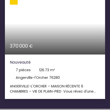
370 000
€
Nouveauté
7
pièces
126.73
m²
Angerville-l'Orcher 76280
ANGERVILLE-L'ORCHER – MAISON RÉCENTE 6
CHAMBRES – VIE DE PLAIN-PIED Vous rêvez d'une
maison familiale récente, économe en énergie et
prête à vivre ? Cette belle maison de 126 m²,
projetée sur un terrain d'environ 1 000 m² exposé