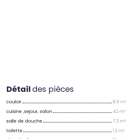
Détail
des pièces
couloir
8.9 m²
cuisine ,sejour, salon
42 m²
salle de douche
7.3 m²
toilette
1.2 m²