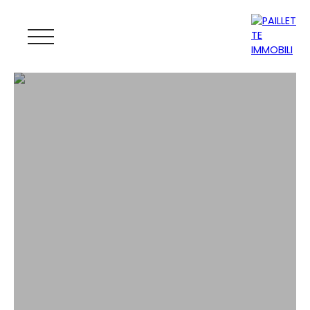
ACCUEIL
ACHETER
LOUER
GESTION
VENDRE
MAGAZINE
ESTIMATION