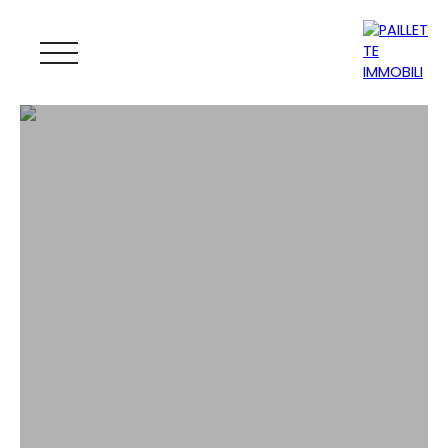
ACCUEIL
ACHETER
LOUER
GESTION
VENDRE
MAGAZINE
ESTIMATION