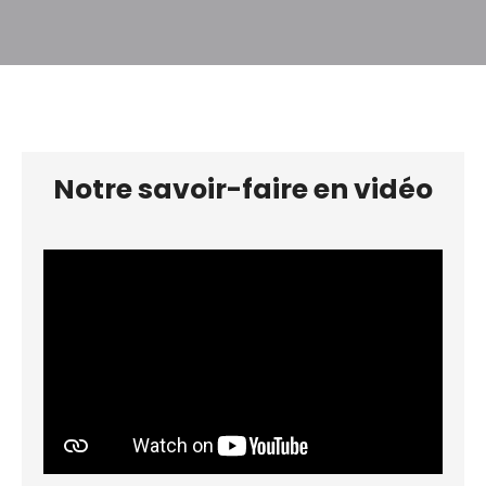
communs. ordures ménagères, internet dépôt de
garantie 600. 00€ honoraires de bail 539€ TTC
dont 147 . 00€ pour l' état des lieux
Notre savoir-faire en vidéo