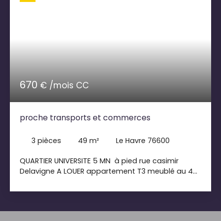
670
€ /mois CC
proche transports et commerces
3
pièces
49
m²
Le Havre 76600
QUARTIER UNIVERSITE 5 MN à pied rue casimir
Delavigne A LOUER appartement T3 meublé au 4
ème et dernier étage cuisine entièrement équipé,
2 chambres , salle de bains, pas de salon idéal
pour étudiant en colocation Loyer 600. 00€+70.
00€ de charges comprenant l' eau ; entretien des