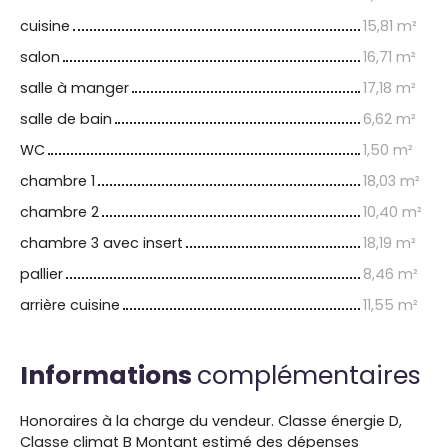
cuisine
15,81 m²
salon
16,71 m²
salle à manger
17,18 m²
salle de bain
6,62 m²
WC
1,50 m²
chambre 1
18,03 m²
chambre 2
10,40 m²
chambre 3 avec insert
18,19 m²
pallier
8,46 m²
arrière cuisine
11,55 m²
Informations
complémentaires
Honoraires à la charge du vendeur. Classe énergie D,
Classe climat B Montant estimé des dépenses