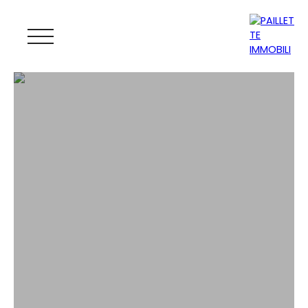
ACCUEIL
ACHETER
LOUER
GESTION
VENDRE
MAGAZINE
ESTIMATION