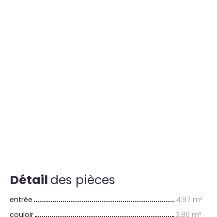
Détail
des pièces
entrée
4,97 m²
couloir
2,86 m²