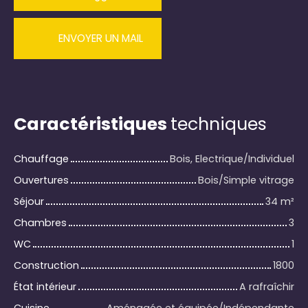
ENVOYER UN MAIL
Caractéristiques
techniques
Chauffage
Bois, Electrique/Individuel
Ouvertures
Bois/Simple vitrage
Séjour
34
m²
Chambres
3
WC
1
Construction
1800
État intérieur
A rafraîchir
Cuisine
Aménagée et équipée/Indépendante