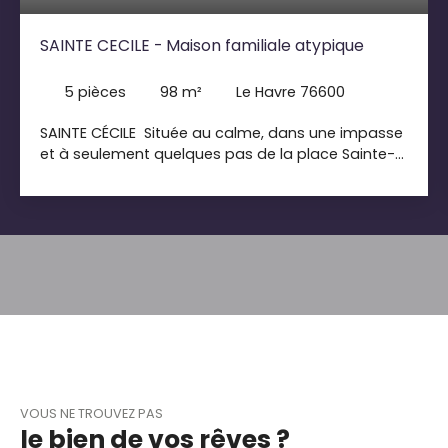
SAINTE CECILE - Maison familiale atypique
5
pièces
98
m²
Le Havre 76600
SAINTE CÉCILE Située au calme, dans une impasse
et à seulement quelques pas de la place Sainte-
Cécile, venez découvrir cette agréable maison 5
pièces ne nécessitant aucun travaux. Elle offre de
beaux espaces de vie ainsi que 4 chambres, dont
une bénéficiant d’une mezzanine, idéale pour
créer un espace bureau, dressing ou coin détente.
À l’extérieur, vous profiterez d’une terrasse avec
une superbe vue panoramique sur la ville, parfaite
pour profiter des beaux jours. La maison dispose
également de deux caves, offrant des espaces
de rangement supplémentaires appréciables. Le
stationnement s’effectue facilement sur les
places disponibles à proximité immédiate de
VOUS NE TROUVEZ PAS
l’impasse. Une maison prête à vivre, au calme.
le bien de vos rêves ?