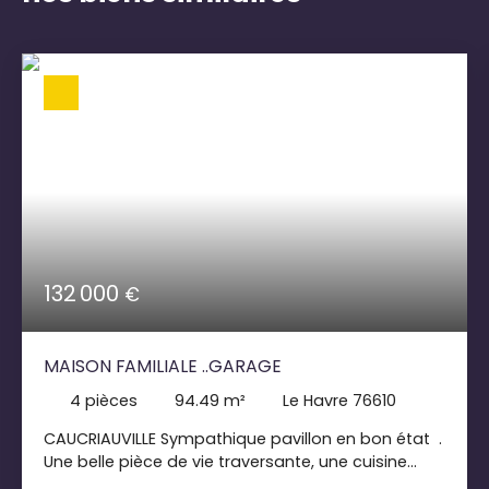
132 000
€
MAISON FAMILIALE ..GARAGE
4
pièces
94.49
m²
Le Havre 76610
CAUCRIAUVILLE Sympathique pavillon en bon état .
Une belle pièce de vie traversante, une cuisine
aménagée indépendante , 3 chambres ,une salle