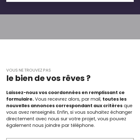
d'eau et une salle de bains .... 95M² HABITABLES UNE
CAVE complète sous la maison ( sans aucune
trace d'humidité ) UN GARAGE individuel UN JARDIN
à l'abri des regards. Chauffage gaz... menuiseries
pvc
VOUS NE TROUVEZ PAS
le bien de vos rêves ?
Laissez-nous vos coordonnées en remplissant ce
formulaire.
Vous recevrez alors, par mail,
toutes les
nouvelles annonces correspondant aux critères
que
vous avez renseignés.
Enfin, si vous souhaitez échanger
directement avec nous sur votre projet, vous pouvez
également nous joindre par téléphone.