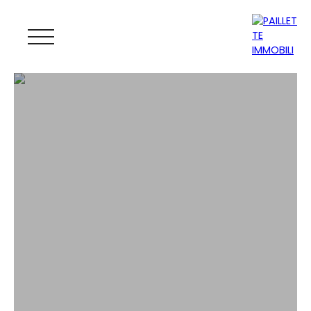
ACCUEIL
ACHETER
LOUER
GESTION
VENDRE
MAGAZINE
ESTIMATION