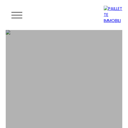
ACCUEIL
ACHETER
LOUER
GESTION
VENDRE
MAGAZINE
ESTIMATION