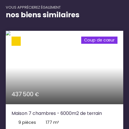
VOUS APPRÉCIEREZ ÉGALEMENT
nos biens similaires
Coup de cœur
437 500
€
Maison 7 chambres - 6000m2 de terrain
9
pièces
177
m²