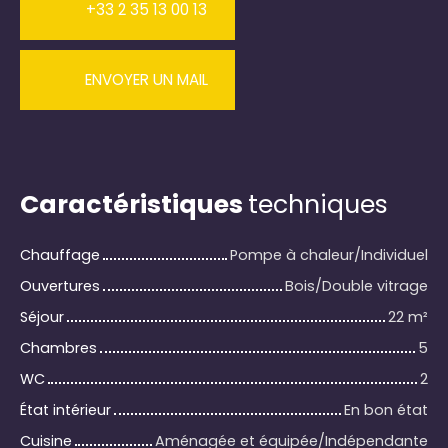
+33 2 35 13 00 13
ENVOYER UN MAIL
Caractéristiques
techniques
Chauffage
Pompe à chaleur/Individuel
Ouvertures
Bois/Double vitrage
Séjour
22
m²
Chambres
5
WC
2
État intérieur
En bon état
Cuisine
Aménagée et équipée/Indépendante