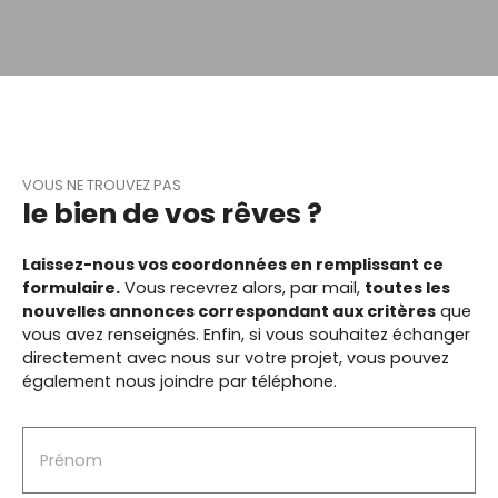
équipée d'une climatisation réversible. A l'extérieur,
vous profiterez d'un terrain clos et arboré de 1100
m², parfaitement entretenue. Deux terrasses
complète ce bien dont une équipée d'un store
banne, vous permettant de profiter pleinement
des beaux jours. Un garage pouvant accueillir
deux véhicules vient compléter ce bien. Vous avez
aussi la possibilité d'agrandir la maison grâce aux
VOUS NE TROUVEZ PAS
combles aménageables que dispose ce bien. Une
le bien de vos rêves ?
maison idéale pour une famille ou pour toute
personne recherchant le confort du plein pied
dans un cadre paisible. A découvrir sans tarder !!
Laissez-nous vos coordonnées en remplissant ce
formulaire.
Vous recevrez alors, par mail,
toutes les
nouvelles annonces correspondant aux critères
que
vous avez renseignés.
Enfin, si vous souhaitez échanger
directement avec nous sur votre projet, vous pouvez
également nous joindre par téléphone.
Prénom