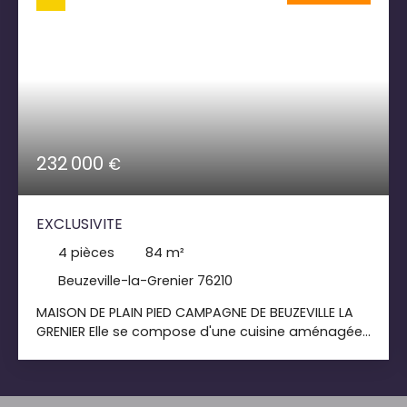
232 000
€
EXCLUSIVITE
4
pièces
84
m²
Beuzeville-la-Grenier 76210
MAISON DE PLAIN PIED CAMPAGNE DE BEUZEVILLE LA
GRENIER Elle se compose d'une cuisine aménagée
et équipée ouverte sur un séjour/salon spacieux
et lumineux avec cheminée, d'une salle d'eau et
de 3 chambres. Pour votre confort, la maison est