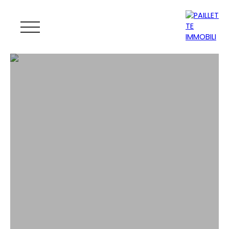
ACCUEIL
ACHETER
LOUER
GESTION
VENDRE
MAGAZINE
ESTIMATION