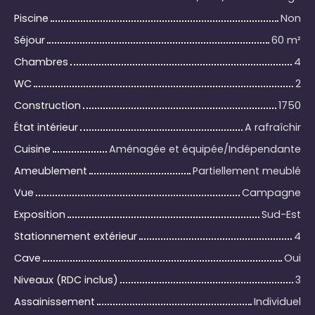
Piscine
Non
Séjour
60
m²
Chambres
4
WC
2
Construction
1750
État intérieur
A rafraîchir
Cuisine
Aménagée et équipée/Indépendante
Ameublement
Partiellement meublé
Vue
Campagne
Exposition
Sud-Est
Stationnement extérieur
4
Cave
Oui
Niveaux (RDC inclus)
3
Assainissement
Individuel