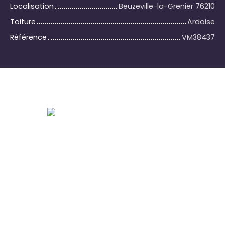
Localisation
Beuzeville-la-Grenier 76210
Toiture
Ardoise
Référence
VM38437