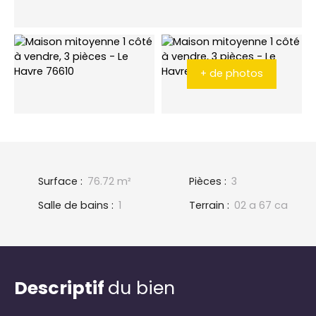
+ de photos
Surface
:
76.72
m²
Pièces
:
3
Salle de bains
:
1
Terrain
:
02 a 67 ca
Descriptif
du bien