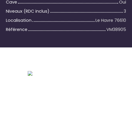
Cave
Oui
Niveaux (RDC inclus)
3
Localisation
Le Havre 76610
Référence
VM38905