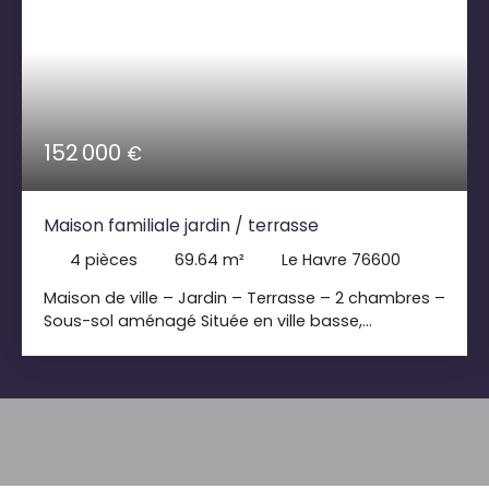
152 000
€
Maison familiale jardin / terrasse
4
pièces
69.64
m²
Le Havre 76600
Maison de ville – Jardin – Terrasse – 2 chambres –
Sous-sol aménagé Située en ville basse,
découvrez cette maison offrant des espaces
fonctionnels et un agréable extérieur. Elle se
compose d’un séjour, d’une cuisine, ainsi que de
deux chambres en enfilade. Une salle de bains
équipée à la fois d’une douche et d’une baignoire.
La maison dispose également d’un sous-sol
aménagé, offrant un espace supplémentaire à