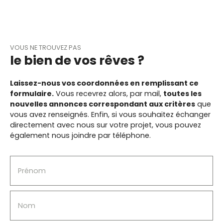
exploiter selon vos besoins. À l’extérieur, vous
profiterez d’une terrasse et d’un jardin, parfaits
pour les beaux jours. Une maison agréable au
potentiel intéressant.
VOUS NE TROUVEZ PAS
le bien de vos rêves ?
Laissez-nous vos coordonnées en remplissant ce
formulaire.
Vous recevrez alors, par mail,
toutes les
nouvelles annonces correspondant aux critères
que
vous avez renseignés.
Enfin, si vous souhaitez échanger
directement avec nous sur votre projet, vous pouvez
également nous joindre par téléphone.
Prénom
Nom