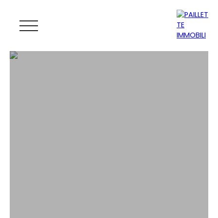
ACCUEIL
ACHETER
LOUER
GESTION
VENDRE
MAGAZINE
ESTIMATION