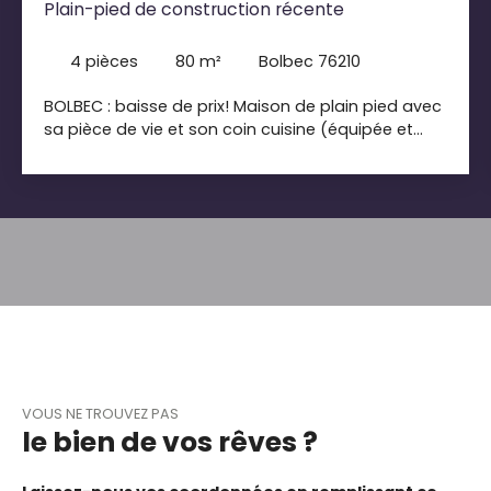
Plain-pied de construction récente
4
pièces
80
m²
Bolbec 76210
BOLBEC : baisse de prix! Maison de plain pied avec
sa pièce de vie et son coin cuisine (équipée et
aménagée), ses trois chambres, salle de bains,
son wc indépendant et son local technique. Jardin
clôturé de 400 m2 environ. Faire vite! Produit rare
sur le marché!
VOUS NE TROUVEZ PAS
le bien de vos rêves ?