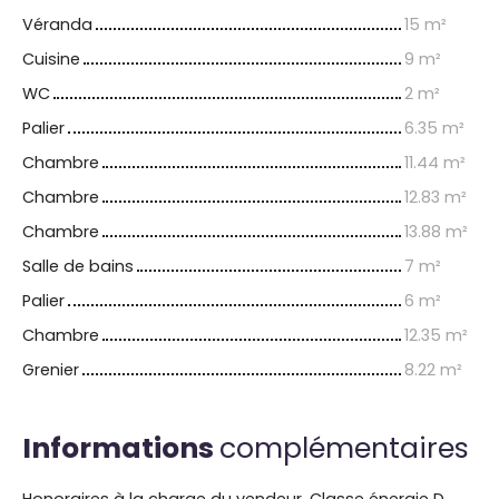
Véranda
15 m²
Cuisine
9 m²
WC
2 m²
Palier
6.35 m²
Chambre
11.44 m²
Chambre
12.83 m²
Chambre
13.88 m²
Salle de bains
7 m²
Palier
6 m²
Chambre
12.35 m²
Grenier
8.22 m²
Informations
complémentaires
Honoraires à la charge du vendeur. Classe énergie D,