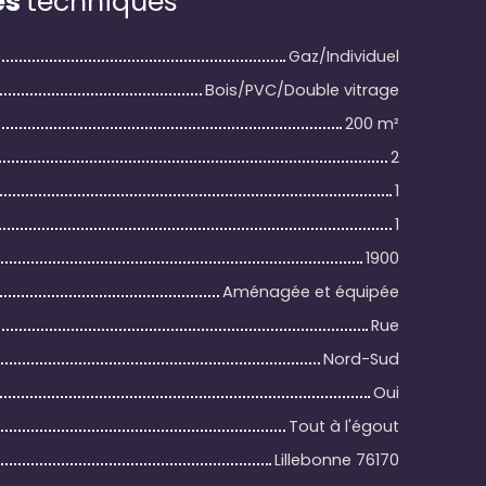
es
techniques
Gaz/Individuel
Bois/PVC/Double vitrage
200
m²
2
1
1
1900
Aménagée et équipée
Rue
Nord-Sud
Oui
Tout à l'égout
Lillebonne 76170