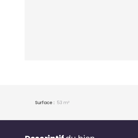
Surface
:
53
m²