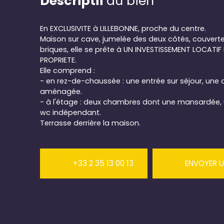
Descriptif
du bien
En EXCLUSIVITE à LILLEBONNE, proche du centre.
Maison sur cave, jumelée des deux côtés, couver
briques, elle se prête à UN INVESTISSEMENT LOCATIF
PROPRIETE.
Elle comprend :
- en rez-de-chaussée : une entrée sur séjour, une 
aménagée.
- à l'étage : deux chambres dont une mansardée, 
wc indépendant.
Terrasse derrière la maison.
+33 2 35 13 00 13
ENVOYER U