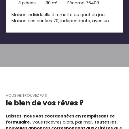
3
pièces
80
m²
Fécamp 76400
Maison individuelle à remette au gout du jour
Maison des années 70, indépendante, avec un
bon potentiel pour qui saura se projeter. Séjour-
salon, cuisine, une chambre et une salle de bain
au rez-de-chaussée. À l'étage, une chambre et
un grenier aménageable permettent d'imaginer
un peu plus d'espace. L'ensemble demande des
travaux, mais la base est là. Le terrain de 2 489 m²
offre un joli coin de verdure autour de la maison,
avec de quoi profiter de l'extérieur ou créer un
beau jardin. Une maison simple, à rafraîchir, mais
avec du potentiel . Jean Luc Souday agent
commercial RSAC982162760
VOUS NE TROUVEZ PAS
le bien de vos rêves ?
Laissez-nous vos coordonnées en remplissant ce
formulaire.
Vous recevrez alors, par mail,
toutes les
nouvelles annonces correspondant aux critères
que