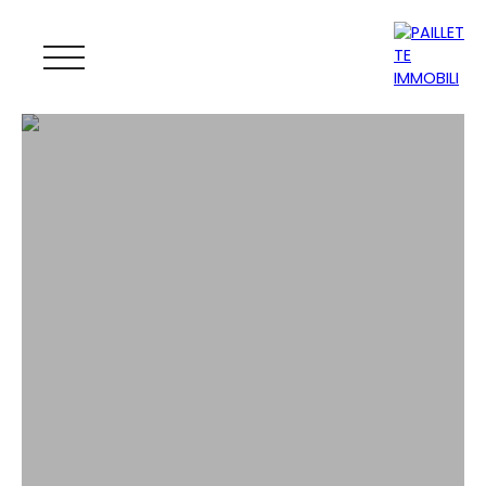
ACCUEIL
ACHETER
LOUER
GESTION
VENDRE
MAGAZINE
ESTIMATION