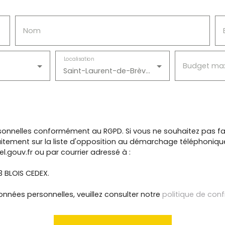
Nom
Localisation
Budget ma
Saint-Laurent-de-Brèvedent (76700)
onnelles conformément au RGPD. Si vous ne souhaitez pas fai
itement sur la liste d'opposition au démarchage téléphonique, 
l.gouv.fr ou par courrier adressé à :
13 BLOIS CEDEX.
onnées personnelles, veuillez consulter notre
politique de conf