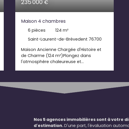
235 000
€
Maison 4 chambres
6
pièces
124
m²
Saint-Laurent-de-Brèvedent 76700
Maison Ancienne Chargée d'Histoire et
de Charme (124 m²)Plongez dans
l'atmosphère chaleureuse et
authentique de cette magnifique
maison ancienne construite en 1884 ( Les
photos extérieures ont été prises à des
saisons différentes). Avec ses 124 m² de
surface habitable, cette propriété est un
véritable havre de paix et d'élégance.
Imaginez-vous dans cette demeure où
chaque pièce raconte une histoire. Les
quatre chambres spacieuses + 2 pèces
Nos 5 agences immobilières sont à votre d
suplémentaires (bureau ou dressing), la
d'estimation.
D'une part, l'évaluation automa
cuisine aménagée et équipée, ainsi que