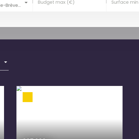
Budget max (€)
Surface min
Saint-Laurent-de-Brèvedent (76700)