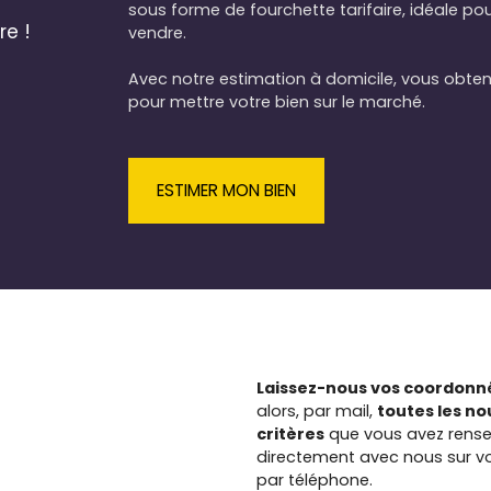
sous forme de fourchette tarifaire, idéale po
les deux salles d'eau et les deux WC,
re !
vendre.
offrent tout le confort moderne tout en
conservant le charme d'antan. La
Avec notre estimation à domicile, vous obtene
terrasse et le jardin vous invitent à
pour mettre votre bien sur le marché.
profiter des doux moments en plein air,
avec une vue imprenable sur la nature
environnante. Située dans un cadre
idyllique, cette maison est à seulement 5
ESTIMER MON BIEN
minutes à pied des arrêts de bus, et à 5
minutes en voiture de plusieurs écoles
maternelles et élémentaires, ainsi que de
plusieurs commerces d'alimentation
générale et restaurants. Cette maison
laisse place à de nombreuses
possibilités d'aménagement selon vos
besoins. Ne manquez pas l'opportunité
de faire de cette maison ancienne un
Laissez-nous vos coordonné
foyer rempli de souvenirs et de joie.
alors, par mail,
toutes les n
Contactez-nous dès aujourd'hui pour
critères
que vous avez rense
une visite et laissez-vous séduire par son
directement avec nous sur vo
charme intemporel.
par téléphone.