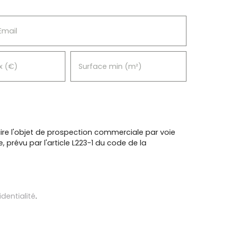
Email
x (€)
Surface min (m²)
re l'objet de prospection commerciale par voie
prévu par l'article L223-1 du code de la
identialité
.