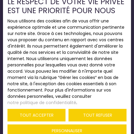
LE RESPECT DE VOTRE VIE PRIVÉE
Mentions légales
EST UNE PRIORITÉ POUR NOUS
Politique de confidentialité
Nous utilisons des cookies afin de vous offrir une
Plan du site
expérience optimale et une communication pertinente
Gérer les cookies
sur notre site. Grace à ces technologies, nous pouvons
vous proposer du contenu en rapport avec vos centres
Propulsé par
d'intérêt. Ils nous permettent également d'améliorer la
qualité de nos services et la convivialité de notre site
internet. Nous utiliserons uniquement les données
personnelles pour lesquelles vous avez donné votre
accord. Vous pouvez les modifier à n'importe quel
+33 2 35 22 54 22
moment via la rubrique ″Gérer les cookies″ en bas de
notre site, à l'exception des cookies essentiels à son
fonctionnement. Pour plus d'informations sur vos
données personnelles, veuillez consulter
SIÈGE : 68 rue Paul Doumer
notre politique de confidentialité
.
76600 Le Havre
TOUT ACCEPTER
TOUT REFUSER
PERSONNALISER