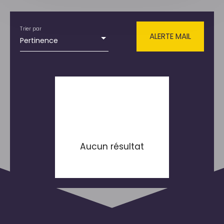
Type de bien
Maison
Trier par
Localisation
ALERTE MAIL
Pertinence
Sandouville (76430)
Budget max (€)
Surface min (m²)
RECHERCHER
Aucun résultat