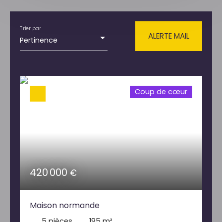
Type de bien
Maison
Trier par
Localisation
ALERTE MAIL
Pertinence
Tancarville (76430)
Budget max (€)
Coup de cœur
Surface min (m²)
RECHERCHER
420 000
€
Maison normande
5
pièces
195
m²