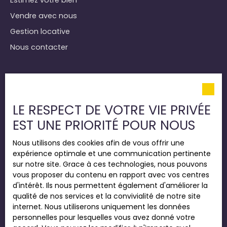
Vendre avec nous
Gestion locative
Nous contacter
Informations
Nos honoraires
LE RESPECT DE VOTRE VIE PRIVÉE
Mentions légales
EST UNE PRIORITÉ POUR NOUS
Politique de confidentialité
Nous utilisons des cookies afin de vous offrir une
Plan du site
expérience optimale et une communication pertinente
Gérer les cookies
sur notre site. Grace à ces technologies, nous pouvons
vous proposer du contenu en rapport avec vos centres
Propulsé par
d'intérêt. Ils nous permettent également d'améliorer la
qualité de nos services et la convivialité de notre site
internet. Nous utiliserons uniquement les données
personnelles pour lesquelles vous avez donné votre