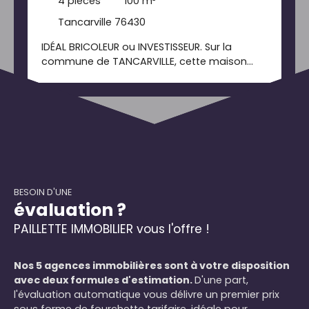
4
pièces
100
m²
Tancarville 76430
IDÉAL BRICOLEUR ou INVESTISSEUR. Sur la
commune de TANCARVILLE, cette maison
mitoyenne d'un côté (uniquement sur
l'étage) avec de grands volumes est édifiée
sur une parcelle de 1500m2 de terrain
environ, à deux pas des commerces de
proximité. Elle bénéficie d'un chauffage au
gaz de ville. Travaux à prévoir. Erwan SIMON
RSAC LE HAVRE 508893278
BESOIN D'UNE
évaluation ?
PAILLETTE IMMOBILIER vous l'offre !
Nos 5 agences immobilières sont à votre disposition
avec deux formules d'estimation.
D'une part,
l'évaluation automatique vous délivre un premier prix
sous forme de fourchette tarifaire, idéale pour