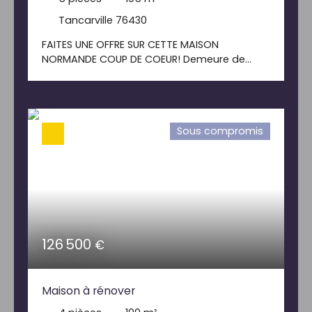
Tancarville 76430
FAITES UNE OFFRE SUR CETTE MAISON
NORMANDE COUP DE COEUR! Demeure de
type chaumière avec magnifique jardin de
3200m2 et vue dégagée comprenant :
entrée, cuisine aménagée, séjour salon avec
poêle, belle véranda neuve, chambre, salle
Sous compromis
de douche avec WC, cellier. A l'étage : pièce
palière, 3 chambres dont une avec dressing
etsalle d'eau. Une cuisine d'été ainsi que 3
garages, dépendance, 2 cuves de
récupération d'eau et une cave à vins
complètent ce bien. Chauffage : pompe à
chaleur. Assainissement individuel.
126 500
€
Maison à rénover