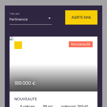
Type de bien
Maison
Trier par
Localisation
ALERTE MAIL
Pertinence
Valmont (76540)
Budget max (€)
Nouveauté
Surface min (m²)
RECHERCHER
189 000
€
NOUVEAUTE
5
pièces
119
m²
Valmont 76540