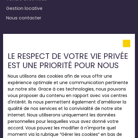
Gestion locative
Nous contacter
Informations
Nos honoraires
LE RESPECT DE VOTRE VIE PRIVÉE
Mentions légales
EST UNE PRIORITÉ POUR NOUS
Politique de confidentialité
Nous utilisons des cookies afin de vous offrir une
Plan du site
expérience optimale et une communication pertinente
Gérer les cookies
sur notre site. Grace à ces technologies, nous pouvons
vous proposer du contenu en rapport avec vos centres
Propulsé par
d'intérêt. Ils nous permettent également d'améliorer la
qualité de nos services et la convivialité de notre site
internet. Nous utiliserons uniquement les données
personnelles pour lesquelles vous avez donné votre
accord. Vous pouvez les modifier à n'importe quel
+33 2 35 22 54 22
moment via la rubrique ″Gérer les cookies″ en bas de