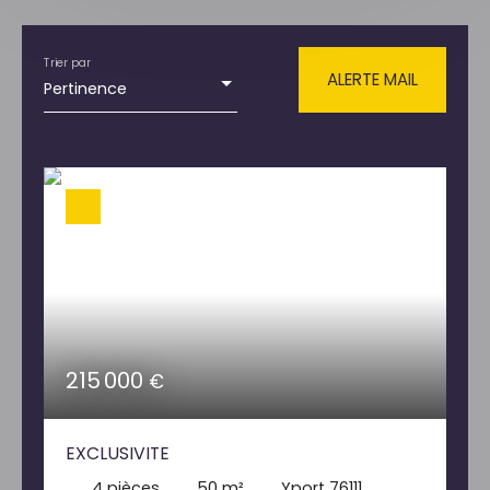
Type de bien
Maison
Trier par
Localisation
ALERTE MAIL
Pertinence
Yport (76111)
Budget max (€)
Surface min (m²)
RECHERCHER
215 000
€
EXCLUSIVITE
4
pièces
50
m²
Yport 76111