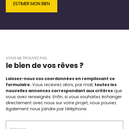
ESTIMER MON BIEN
Située dans un quartier paisible, cette
maison est proche de toutes les
commodités. Vous trouverez plusieurs
restaurants et commerces d'alimentation
générale à seulement 5 minutes à pied. Ne
manquez pas cette opportunité unique de
vivre dans une maison pleine de charme,
offrant une vue imprenable sur la mer et un
cadre de vie exceptionnel. Contactez-nous
VOUS NE TROUVEZ PAS
dès aujourd'hui pour organiser une visite et
le bien de vos rêves ?
découvrir par vous-même tout le potentiel
de cette magnifique propriété. SOUDAY JEAN
LUC agent commercial RSC982162760
Laissez-nous vos coordonnées en remplissant ce
formulaire.
Vous recevrez alors, par mail,
toutes les
nouvelles annonces correspondant aux critères
que
vous avez renseignés.
Enfin, si vous souhaitez échanger
directement avec nous sur votre projet, vous pouvez
également nous joindre par téléphone.