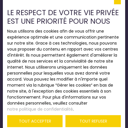
Nos honoraires
LE RESPECT DE VOTRE VIE PRIVÉE
Mentions légales
EST UNE PRIORITÉ POUR NOUS
Politique de confidentialité
Nous utilisons des cookies afin de vous offrir une
Plan du site
expérience optimale et une communication pertinente
Gérer les cookies
sur notre site. Grace à ces technologies, nous pouvons
vous proposer du contenu en rapport avec vos centres
Propulsé par
d'intérêt. Ils nous permettent également d'améliorer la
qualité de nos services et la convivialité de notre site
internet. Nous utiliserons uniquement les données
personnelles pour lesquelles vous avez donné votre
accord. Vous pouvez les modifier à n'importe quel
+33 2 35 22 54 22
moment via la rubrique ″Gérer les cookies″ en bas de
notre site, à l'exception des cookies essentiels à son
fonctionnement. Pour plus d'informations sur vos
données personnelles, veuillez consulter
SIÈGE : 68 rue Paul Doumer
notre politique de confidentialité
.
76600 Le Havre
TOUT ACCEPTER
TOUT REFUSER