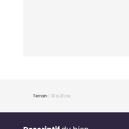
Terrain
:
13 a 21 ca