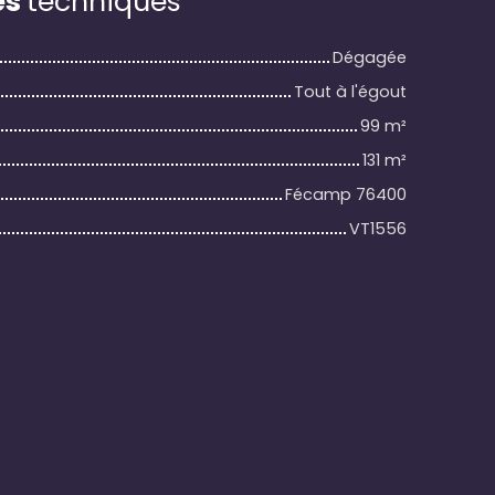
es
techniques
Dégagée
Tout à l'égout
99
m²
131
m²
Fécamp 76400
VT1556