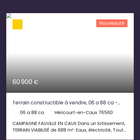
Nouveauté
60 900
€
Terrain constructible à vendre, 06 a 88 ca -
Héricourt-en-Caux 76560
06 a 88 ca
Héricourt-en-Caux 76560
CAMPAGNE FAUVILLE EN CAUX Dans un lotissement,
TERRAIN VIABILISÉ de 688 m². Eaux, électricité, Tout
à l'égout. LIBRE DE CONSTRUCTEUR Sylvain Paillette