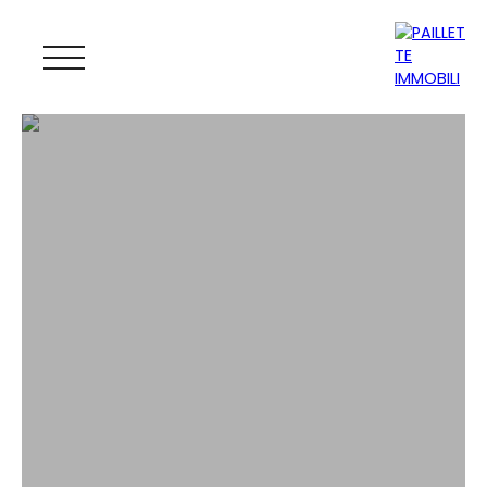
ACCUEIL
ACHETER
LOUER
GESTION
VENDRE
MAGAZINE
ESTIMATION