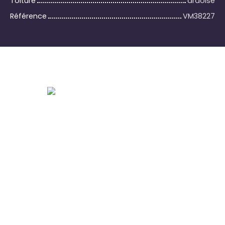
Toiture
ardoise
Référence
VM38227