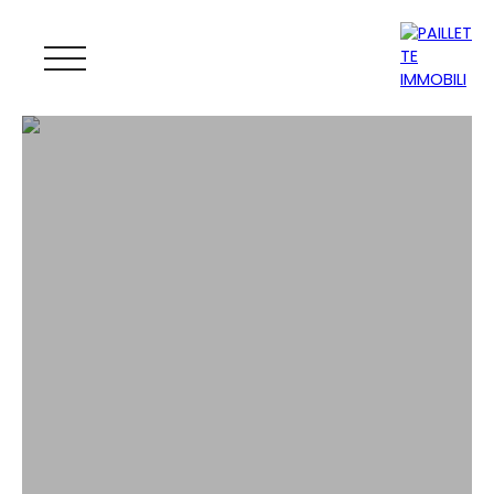
ACCUEIL
ACHETER
LOUER
GESTION
VENDRE
MAGAZINE
ESTIMATION