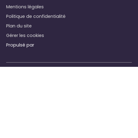
Mentions légales
Politique de confidentialité
Plan du site
Gérer les cookies
Propulsé par
+33 2 35 22 54 22
SIÈGE : 68 rue Paul Doumer
76600 Le Havre