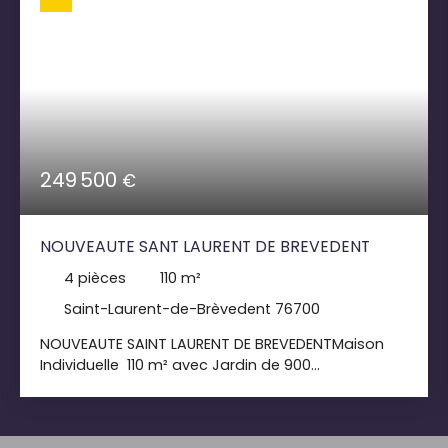
249 500
€
NOUVEAUTE SANT LAURENT DE BREVEDENT
4
pièces
110
m²
Saint-Laurent-de-Brèvedent 76700
NOUVEAUTE SAINT LAURENT DE BREVEDENTMaison
Individuelle 110 m² avec Jardin de 900
m²Découvrez cette magnifique maison
individuelle de 110 m², nichée dans un cadre
paisible et ensoleillé. Cette propriété située sur un